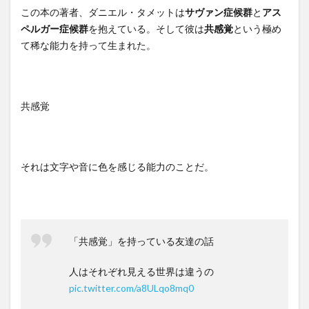
この本の著者、ダニエル・タメットは
サヴァン症候群
と
アス
ペルガー症候群
を抱えている。そして彼は
共感覚
という極め
て稀な能力を持って生まれた。
共感覚
それは文字や音に色を感じる能力のことだ。
「共感覚」を持っている友達の話
人はそれぞれ見える世界は違うの
pic.twitter.com/a8ULqo8mq0