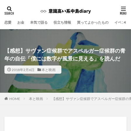
恋愛
お金
本気で語る
役立ち情報
買ってよかったもの
イベント
【感想】サヴァン症候群でアスペルガー症候群の青
年の自伝「僕には数字が風景に見える」を読んだ
2018年2月6日
本と映画
本と映画
【感想】サヴァン症候群でアスペルガー症候群の
HOME