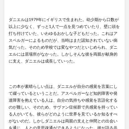
ダニエルは1979年にイギリスで生まれた。幼少期から口数が
以上に少なく、ずっと1人で一点を見つめていたり、壁に頭を
打ち付けていた、いわゆるおかしな子どもだった。これはア
スペルガーによるものだが、当時はまだ認知されていない病
気だった。そのため学校では変なやつだといじめられ、ダニ
エルには居場所がなかった。しかしそんな彼を両親が献身的
に支え、ダニエルは成長していった。
この本が素晴らしい点は、ダニエルが自分の感覚を言葉にし
て綴っているということだ。アスペルガーなど知的障害や発
達障害を抱えている人は、自分の気持ちや感覚を言語化する
のが難しい。そのため、サヴァン症候群で共感覚を持ってい
る人がいても、彼らがどのように世界を見ているか知るすべ
がないのだ。しかしダニエルは両親の支えと仲間との出会い
を通じ、人との意思疎通ができるようになった。彼が語る共