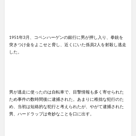
1951年3月、コペンハーゲンの銀行に男が押し入り、拳銃を
突きつけ金をよこせと脅し、近くにいた係員2人を射殺し逃走
した。
男が逃走に使ったのは自転車で、目撃情報も多く寄せられた
ため事件の数時間後に逮捕された。あまりに稚拙な犯行のた
め、当初は短絡的な犯行と考えられたが、やがて逮捕された
男、ハードラップは奇妙なことを口に出す。