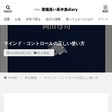
恋愛
お金
本気で語る
役立ち情報
買ってよかったもの
イベント
マインド・コントロールの正しい使い方
2018年4月11日
本と映画
本と映画
マインド・コントロールの正しい使い方
HOME