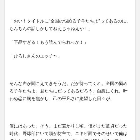
「おい！タイトルに”全国の悩める子羊たちよ”ってあるのに、
ちんちんの話しかしてねえじゃねえか！」
「下品すぎる！もう読んでられっか！」
「ひろしさんのエッチ〜」
そんな声が聞こえてきそうだ。だが待ってくれ。全国の悩め
る子羊たちよ。君たちにだってあるだろう。自慰にくれ、叶
わぬ恋に胸を焦がし、己の平凡さに絶望した日々が。
僕にはあった。そう。まだ若かりし頃。僕がまだ童貞だった
時代。野球部にいて頭が坊主で、ニキビ面でそのせいで俺は