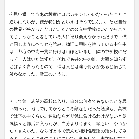
今思い返してもあの教室にはバカチンしかいなかったことに
違いはないが、僕が特別かといえばそうではない。ただ自分
の世界が狭かっただけだ。ただの公立中学校にいたからこそ
同じようなことをしている人に巡り会えなかっただけで、僕
と同じようにヘッセを読み、物理に興味を持っている中学生
は、都心の中高一貫に行けば山ほどいるし、隣の中学校にだ
って一人はいたはずだ。それでも井の中の蛙、大海を知らず
とはよく言ったもので、僕は人とは違う何かがあると信じて
疑わなかった。賢三のように。
そして第一志望の高校に入り、自分は何者でもないことを思
い知った。地元では向かうところ敵なしだった勉強も、高校
では下の中くらい。運動ならガリ勉に負けるわけがないと意
気揚々と部活に入ったが、自分よりうまく、頭もいいやつが
たくさんいた。ならばと本で読んだ相対性理論の話をしてみ
ると、とっくにそのことについて研究をして、中学時代すで