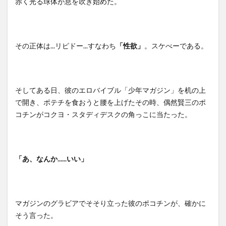
赤く光る球体が息を吹き始めた。
その正体は...リピドー...すなわち
「性欲」
。スケべーである。
そしてある日、彼のエロバイブル「少年マガジン」を机の上
で開き、ポテチを食おうと腰を上げたその時、偶然賢三のポ
コチンがコクヨ・スタディデスクの角っこに当たった。
「あ、なんか......いい」
マガジンのグラビアでそそり立った彼のポコチンが、確かに
そう言った。