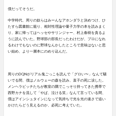
僕だってそうだ。
中学時代、周りの奴らはみーんなアホンダラと決めつけ、ひ
たすら図書館に籠り、相対性理論や量子力学の本を読みまく
り、家に帰ってはヘッセやサリンジャー、村上春樹を貪るよ
うに読んでいた。野球部の部長だったわけだが、プロになれ
るわけでもないのに野球なんかしたところで意味はないと思
い始め、より一層本にのめり込んだ。
周りのDQNがリアル鬼ごっこを読んで「グロい〜」なんて騒
いでる間、僕はノルウェーの森を読み、直子の死に涙した。
メンヘラビッチたちが教室の隅でこっそり持ってきた携帯で
西野カナを流して「やば、泣ける笑」なんて言っている間、
僕はアインシュタインになって気持ちで光を光の速さで追い
かけたらどう見えるのか、必死に考えていた。