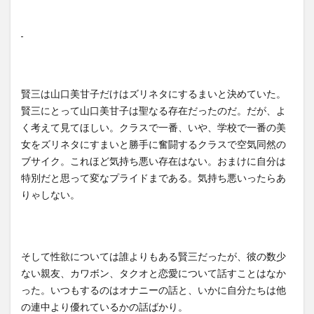
賢三は山口美甘子だけはズリネタにするまいと決めていた。
賢三にとって山口美甘子は聖なる存在だったのだ。だが、よ
く考えて見てほしい。クラスで一番、いや、学校で一番の美
女をズリネタにすまいと勝手に奮闘するクラスで空気同然の
ブサイク。これほど気持ち悪い存在はない。おまけに自分は
特別だと思って変なプライドまである。気持ち悪いったらあ
りゃしない。
そして性欲については誰よりもある賢三だったが、彼の数少
ない親友、カワボン、タクオと恋愛について話すことはなか
った。いつもするのはオナニーの話と、いかに自分たちは他
の連中より優れているかの話ばかり。