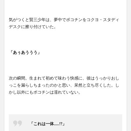
気がつくと賢三少年は、夢中でポコチンをコクヨ・スタディ
デスクに擦り付けていた。
「あぅあううう」
次の瞬間。生まれて初めて味わう快感に、彼はうっかりおし
っこを漏らしちまったのかと思い、呆然と立ち尽くした。し
かし以外にもポコチンは濡れていない。
「これは一体......!?」