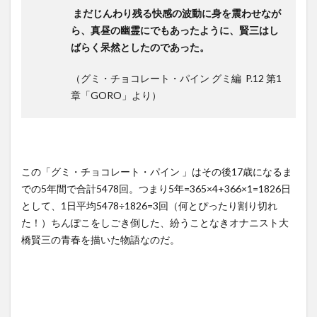
まだじんわり残る快感の波動に身を震わせなが
ら、真昼の幽霊にでもあったように、賢三はし
ばらく呆然としたのであった。
（グミ・チョコレート・パイン グミ編 P.12 第1
章「GORO」より）
この「グミ・チョコレート・パイン 」はその後17歳になるま
での5年間で合計5478回。つまり5年=365×4+366×1=1826日
として、1日平均5478÷1826=3回（何とぴったり割り切れ
た！）ちんぽこをしごき倒した、紛うことなきオナニスト大
橋賢三の青春を描いた物語なのだ。