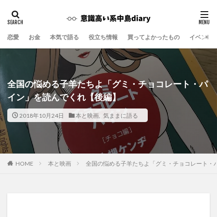
恋愛
お金
本気で語る
役立ち情報
買ってよかったもの
イベント
全国の悩める子羊たちよ「グミ・チョコレート・パ
イン」を読んでくれ【後編】
2018年10月24日
本と映画
,
気ままに語る
本と映画
全国の悩める子羊たちよ「グミ・チョコレート・
HOME