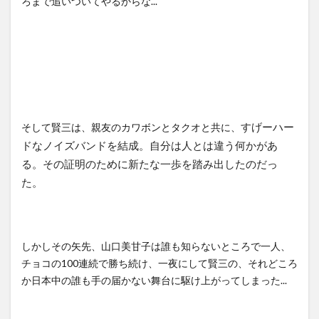
ろまで追いついてやるからな...
そして賢三は、親友のカワボンとタクオと共に、
すげーハー
ドなノイズバンドを結成。自分は人とは違う何かがあ
る。その証明のために新たな一歩を踏み出したのだっ
た。
しかしその矢先、山口美甘子は誰も知らないところで一人、
チョコの100連続で勝ち続け、一夜にして賢三の、それどころ
か日本中の誰も手の届かない舞台に駆け上がってしまった...