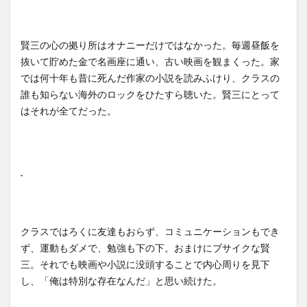
賢三の心の拠り所はオナニーだけではなかった。毎週昼飯を
抜いて貯めた金で名画座に通い、古い映画を観まくった。家
では何十年も昔に死んだ作家の小説を読みふけり、クラスの
誰も知らない海外のロックをひたすら聴いた。賢三にとって
はそれが全てだった。
クラスではろくに友達もおらず、コミュニケーションもでき
ず、運動もダメで、勉強も下の下。おまけにブサイクな賢
三。それでも映画や小説に没頭することで内心周りを見下
し、「俺は特別な存在なんだ」と思い続けた。