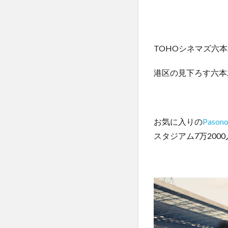
TOHOシネマズ六
港区の見下ろす六本
お気に入りの
Pas
スタジアム7万20