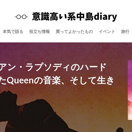
本気で語る
役立ち情報
買ってよかったもの
イベント
旅行
アン・ラプソディのハード
Queenの音楽、そして生き