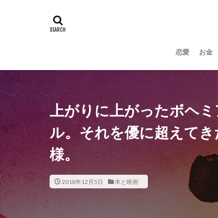
恋愛
お金
上がりに上がったボヘミ
ル。それを優に超えてきた
様。
2018年12月5日
本と映画