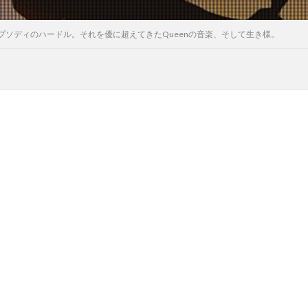
プソディのハードル。それを優に超えてきたQueenの音楽、そして生き様。