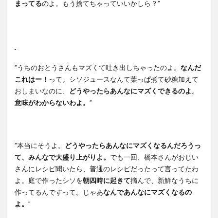
まってる
のよ。もう捨てちゃっていいかしら？”
”うちのおとうさんもマズくて吐き出しちゃったのよ。
なんだ
これはー！
って。シソジュースなんて葉っぱ煮て砂糖加えて
おしまいなのに、
どうやったらあんなにマズくできるのよ
。
意味がわからないわよ。
”
”本当にそうよ。
どうやったらあんなにマズくなるんだろうっ
て、みんなで大盛り上がりよ。
でも一回、橋本さんがおじい
さんにレシピ聞いたら、普通のレシピだったって言ってたわ
よ。庭で作ったシソを
朝四時に起きて
摘んで、新鮮なうちに
作ってるんですって。じゃあ
なんであんなにマズくなるの
よ。
”