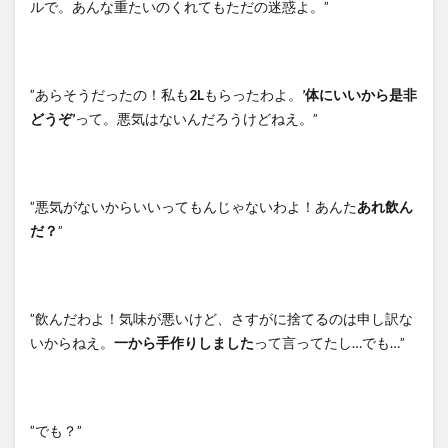
ルで。あんな重たいのくれてもただの迷惑よ。”
”あらそうだったの！私も
2L
もらったわよ。
’体にいいから是非
どうぞ’
って。悪気はないんだろうけどねえ。”
”悪気がないからいいってもんじゃないわよ！あんた
あれ飲ん
だ？
”
”飲んだわよ！気味が悪いけど、さすがに捨てるのは申し訳な
いからねえ。
一から手作りしました
って言ってたし…でも…”
”でも？”