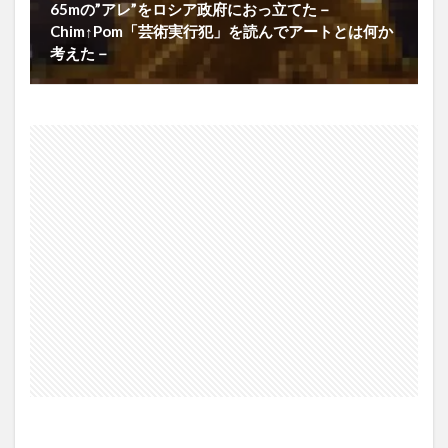
65mの”アレ”をロシア政府におっ立てた－
Chim↑Pom「芸術実行犯」を読んでアートとは何か
考えた－