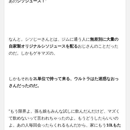
あの
シソジュース！
”
なんと。シソじーさんとは、ジムに通う人に
無差別に大量の
自家製オリジナルシソジュースを配る
おじさんのことだった
のだ。しかもゲキマズの。
しかもそれを
2L単位で持って来る、ウルトラはた迷惑なおっ
さんだったのだ。
”もう限界よ。孫も娘もみんな試しに飲んだんだけど、マズく
て飲めないって言われちゃったのよ。もうどうしたらいいの
よ。あの人毎回会ったらくれるもんだから、家にもう
10Lもた