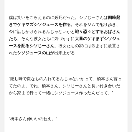
僕は笑いをこらえるのに必死だった。シソじーさんは
四時起
きでゲキマズシソジュースを作る
。それをジムで配り歩き、
今に話しかけられるんじゃないかと
戦々恐々とするおばさん
たち
。そんな彼女たちに気づかずに
大量のゲキまずシソジュ
ースを配るシソじーさん
。彼女たちの家には飲まずに放置さ
れた
シソジュースの山
が出来上がる－
”隠し味で変なもの入れてるんじゃないかって、橋本さん言っ
てたのよ。でね、橋本さん、シソじーさんと長い付き合いだ
から家まで行って一緒にシソジュース作ったんだって。”
”橋本さん仲いいのねえ。”