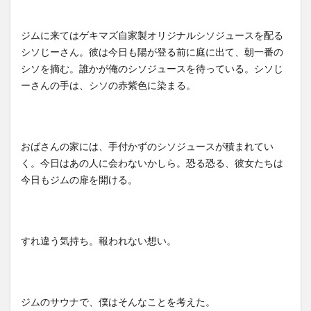
ジムに来てはゲキマズ自家製オリジナルシソジュースを配る
シソじーさん。彼は今日も陽が登る前に庭に出て、朝一番の
シソを摘む。誰かが俺のシソジュースを待っている。シソじ
ーさんの手は、シソの赤紫色に染まる。
おばさんの家には、手付かずのシソジュースが積まれてい
く。今日はあの人に会わないかしら。恐る恐る、彼女たちは
今日もジムの扉を開ける。
すれ違う気持ち。報われない想い。
ジムのサウナで、僕はそんなことを考えた。