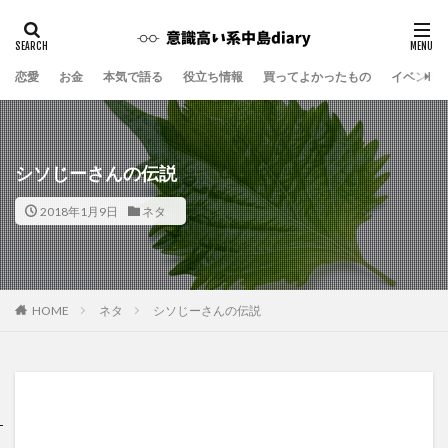
恋愛
お金
本気で語る
役立ち情報
買ってよかったもの
イベント
シソじーさんの伝説
2018年1月9日
ネタ
ネタ
シソじーさんの伝説
HOME