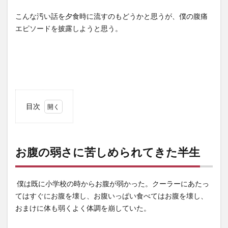
こんな汚い話を夕食時に流すのもどうかと思うが、僕の腹痛
エピソードを披露しようと思う。
目次
1
お腹
の弱
お腹の弱さに苦しめられてきた半生
さに
苦し
めら
僕は既に小学校の時からお腹が弱かった。クーラーにあたっ
れて
てはすぐにお腹を壊し、お腹いっぱい食べてはお腹を壊し、
きた
半生
おまけに体も弱くよく体調を崩していた。
2