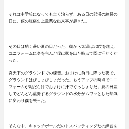
お腹
が弱
それは中学校になっても全く治らず、ある日の部活の練習の
い僕
日に、僕の腹痛史上最悪な出来事が起きた。
なり
の対
処法
その日は酷く暑い夏の日だった、朝から気温は
30
度を超え、
ユニフォームに身を包んだ僕は家を出た時点で既に汗だくだ
った。
炎天下のグラウンドでの練習。おまけに前日に降った夜で、
グラウンドはびしょびしょだった。もうアップの時点でユニ
フォームが泥だらけでおまけに汗でぐっしょりだ。夏の日差
しでどんどん蒸発するグラウンドの水分がムワッとした熱気
に変わり僕を襲った。
そんな中、キャッチボールだのトスバッティングだの練習を