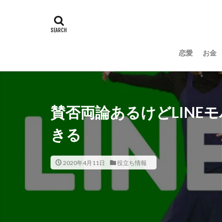
恋愛
お金
賛否両論あるけどLINE
きる
2020年4月11日
役立ち情報