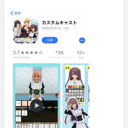
2.
AR
で
3D
モデ
ルが
現実
世界
に登
場
3
3. 配
信も
でき
る