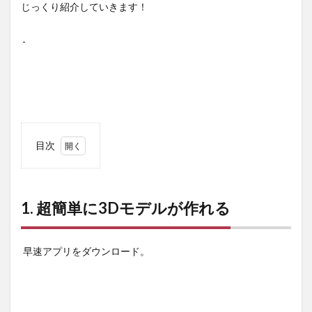
じっくり紹介していきます！
目次
1
1. 超
簡単
1. 超簡単に3Dモデルが作れる
に
3D
モデ
早速アプリをダウンロード。
ルが
作れ
る
2