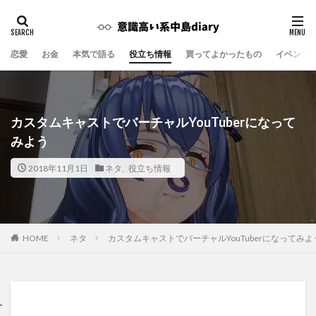
恋愛
お金
本気で語る
役立ち情報
買ってよかったもの
イベント
カスタムキャストでバーチャルYouTuberになって
みよう
2018年11月1日
ネタ
,
役立ち情報
ネタ
カスタムキャストでバーチャルYouTuberになってみよ
HOME