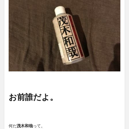
お前誰だよ。
何だ
茂木和哉
って。