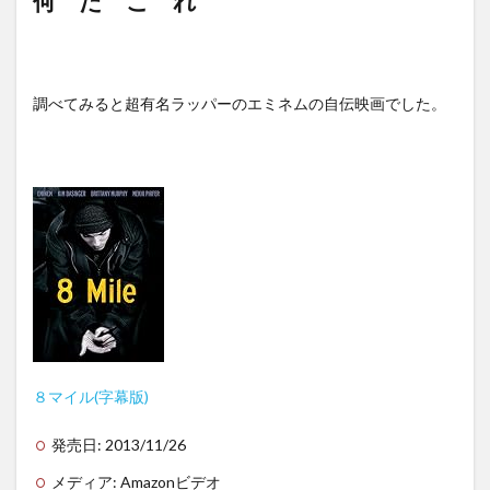
何 だ こ れ
調べてみると超有名ラッパーのエミネムの自伝映画でした。
８マイル(字幕版)
発売日:
2013/11/26
メディア:
Amazonビデオ