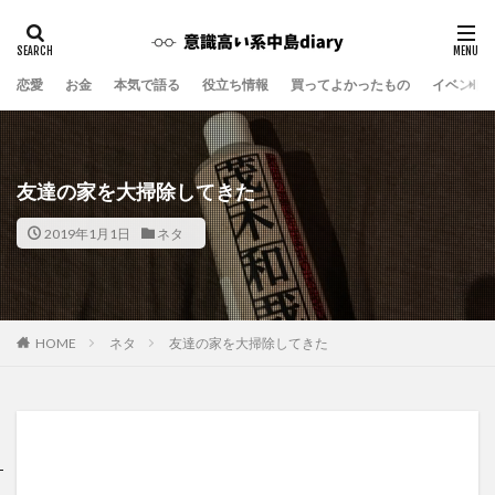
恋愛
お金
本気で語る
役立ち情報
買ってよかったもの
イベント
友達の家を大掃除してきた
2019年1月1日
ネタ
ネタ
友達の家を大掃除してきた
HOME