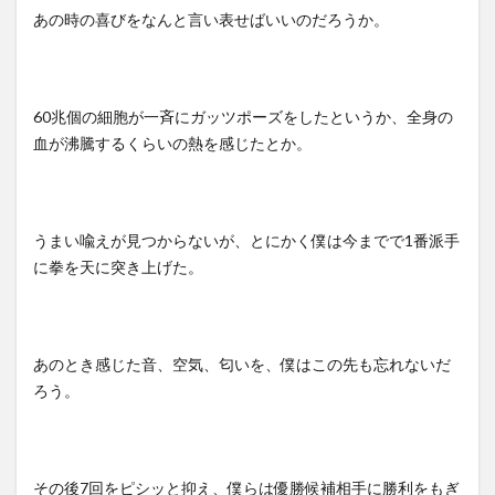
あの時の喜びをなんと言い表せばいいのだろうか。
60
兆個の細胞が一斉にガッツポーズをしたというか、全身の
血が沸騰するくらいの熱を感じたとか。
うまい喩えが見つからないが、とにかく僕は今までで
1
番派手
に拳を天に突き上げた。
あのとき感じた音、空気、匂いを、僕はこの先も忘れないだ
ろう。
その後
7
回をピシッと抑え、僕らは優勝候補相手に勝利をもぎ