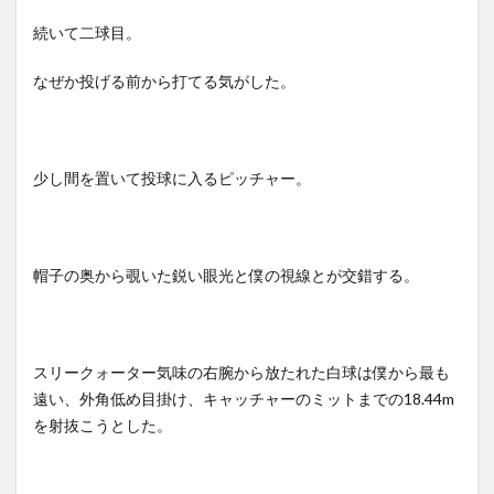
続いて二球目。
なぜか投げる前から打てる気がした。
少し間を置いて投球に入るピッチャー。
帽子の奥から覗いた鋭い眼光と僕の視線とが交錯する。
スリークォーター気味の右腕から放たれた白球は僕から最も
遠い、外角低め目掛け、キャッチャーのミットまでの
18.44m
を射抜こうとした。