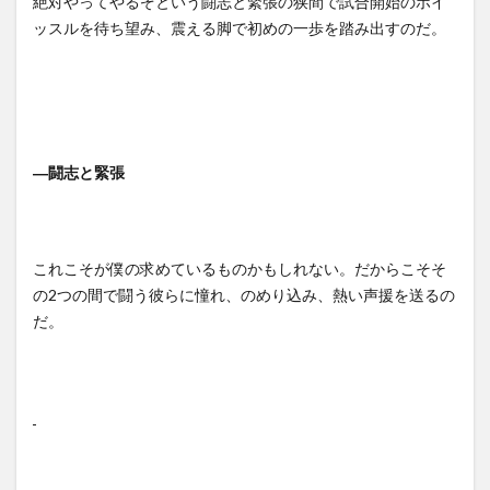
絶対やってやるぞという闘志と緊張の狭間で試合開始のホイ
ッスルを待ち望み、震える脚で初めの一歩を踏み出すのだ。
―
闘志と緊張
これこそが僕の求めているものかもしれない。だからこそそ
の
2
つの間で闘う彼らに憧れ、のめり込み、熱い声援を送るの
だ。