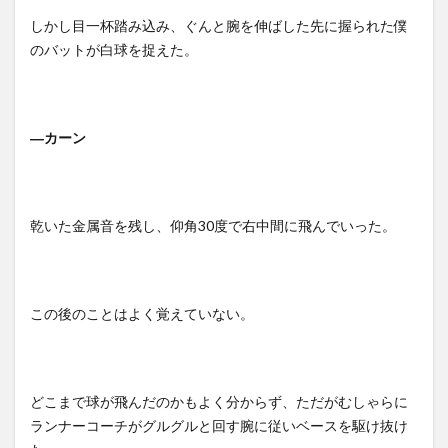
しかし目一杯踏み込み、ぐんと腕を伸ばした先に握られた僕
のバットが白球を捉えた。
―
カーン
乾いた金属音を残し、仰角
30
度で右中間に飛んでいった。
この後のことはよく覚えていない。
どこまで球が飛んだのかもよく分からず、ただがむしゃらに
ランナーコーチがグルグルと回す腕に従いベースを駆け抜け