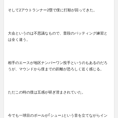
そして
2
アウトランナー
2
塁で僕に打順が回ってきた。
大会というのは不思議なもので、普段のバッティング練習と
は全く違う。
相手のエースが地区ナンバーワン投手というのもあるのだろ
うが、マウンドから僕までの距離が恐ろしく近く感じる。
ただこの時の僕は五感が研ぎ澄まされていた。
今でも一球目のボールが｢シュー｣という音を立てながらイン