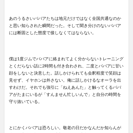
あのうるさいババアたちは地元だけではなく全国共通なのか
と思い知らされた瞬間だった。そして聞き分けのないババア
には断固とした態度で接しなくてはならない。
僕は1度ジムでババアに絡まれてよく分からないトレーニング
とくだらない話に2時間も付き合わされ、二度とババアに甘い
顔をしないと決意した。話しかけられても会釈程度で笑顔は
見せず、イヤホンは外さない。俺に話しかけるなオーラを出
すわけだ。それでも強引に「ねえあんた」と触ってくるババ
アがたまにいるが「すんません忙しいんで」と自分の時間を
守り抜いている。
とにかくババアは恐ろしい。敬老の日だかなんだか知らんが