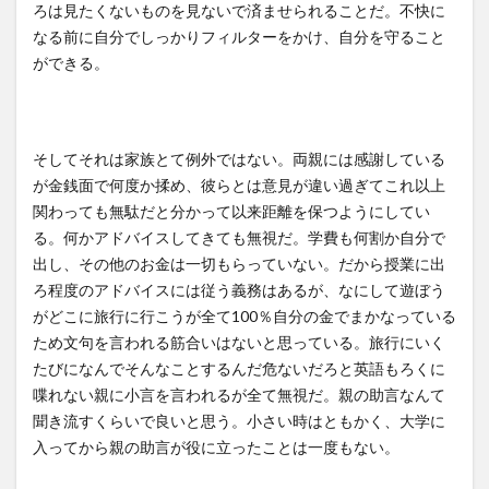
ろは見たくないものを見ないで済ませられることだ。不快に
なる前に自分でしっかりフィルターをかけ、自分を守ること
ができる。
そしてそれは家族とて例外ではない。両親には感謝している
が金銭面で何度か揉め、彼らとは意見が違い過ぎてこれ以上
関わっても無駄だと分かって以来距離を保つようにしてい
る。何かアドバイスしてきても無視だ。学費も何割か自分で
出し、その他のお金は一切もらっていない。だから授業に出
ろ程度のアドバイスには従う義務はあるが、なにして遊ぼう
がどこに旅行に行こうが全て100％自分の金でまかなっている
ため文句を言われる筋合いはないと思っている。旅行にいく
たびになんでそんなことするんだ危ないだろと英語もろくに
喋れない親に小言を言われるが全て無視だ。親の助言なんて
聞き流すくらいで良いと思う。小さい時はともかく、大学に
入ってから親の助言が役に立ったことは一度もない。