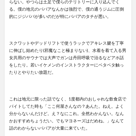
らない。やつらは土足で僕らのテリトリーに入り込んでく
る。僕の地元のババアなんかは強烈で、僕の通うジムに圧倒
的にジジババが多いのだが特にババアのタチが悪い。
スクワットやデッドリフトで使うラックでアキレス腱を丁寧
に伸ばし始めたり(邪魔なこと極まりない)、水着を着て入る男
女共用のサウナでは大声でガンは丹田呼吸で治るなどアホ話
をしたり。若いイケメンのインストラクターにベタベタ触っ
たりとやりたい放題だ。
これは地元に限った話でなく、1度都内のおしゃれな飲食店で
バイトしてた時も「ここ何屋さんなの？あんた。ねえ。よく
分からないんだけど。え？なにこれ。全然わかんない。なん
かおすすめちょうだい。でもマヨネーズはだめね。」なんて
話のわからないババアが大量に来ていた。