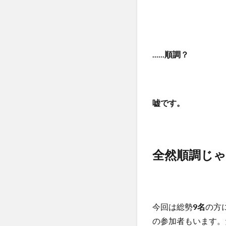
......順調？
嘘です。
全然順調じ
今回は総勢
9名
の方
の参加者もいます。