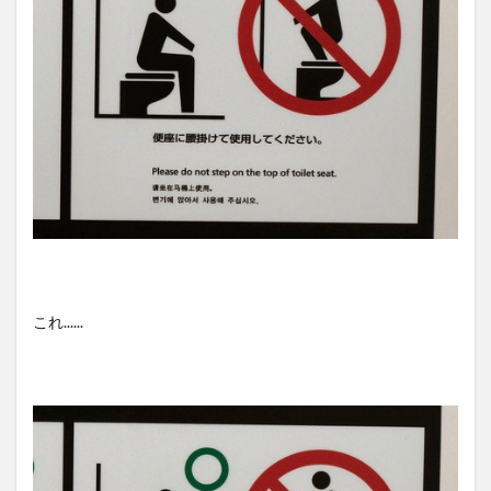
これ......