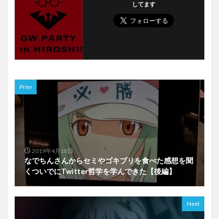
してます
Prev
2019年4月18日
なでちんさんからセミやゴキブリを食べた感想を聞
くついでにTwitter哲学を学んできた【後編】
Next