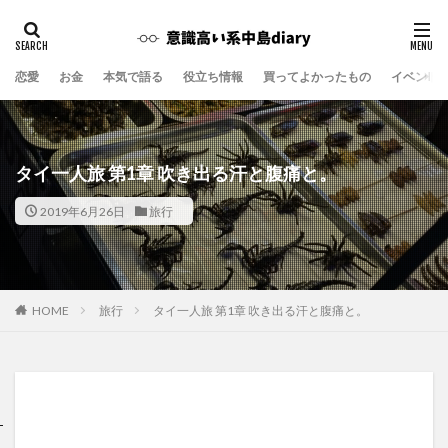
恋愛
お金
本気で語る
役立ち情報
買ってよかったもの
イベント
タイ一人旅 第1章 吹き出る汗と腹痛と。
2019年6月26日
旅行
旅行
タイ一人旅 第1章 吹き出る汗と腹痛と。
HOME