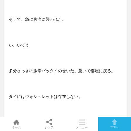
そして、急に腹痛に襲われた。
い、いてえ
多分さっきの激辛パッタイのせいだ。急いで部屋に戻る。
タイにはウォシュレットは存在しない。
あるのは紙だけだ。なんなら紙がないところもある。
ホーム
シェア
メニュー
TOPへ