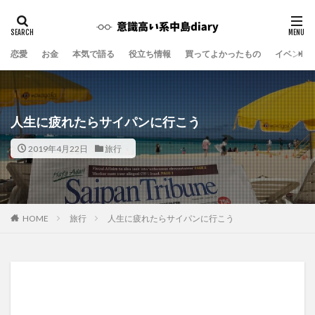
恋愛
お金
本気で語る
役立ち情報
買ってよかったもの
イベント
人生に疲れたらサイパンに行こう
2019年4月22日
旅行
旅行
人生に疲れたらサイパンに行こう
HOME